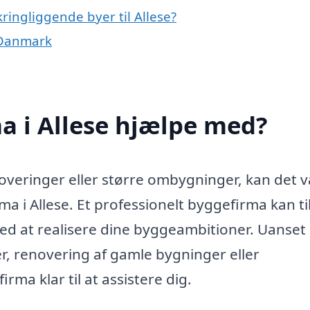
ringliggende byer til Allese?
 Danmark
a i Allese hjælpe med?
noveringer eller større ombygninger, kan det 
rma i Allese. Et professionelt byggefirma kan t
med at realisere dine byggeambitioner. Uanse
er, renovering af gamle bygninger eller
rma klar til at assistere dig.