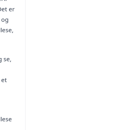
Det er
v og
lese,
g se,
 et
llese