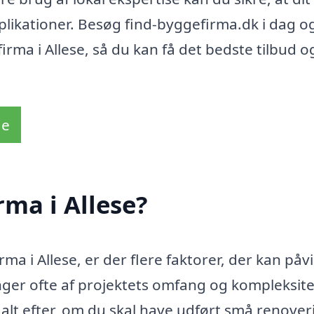
likationer. Besøg find-byggefirma.dk i dag o
irma i Allese, så du kan få det bedste tilbud o
de
rma i Allese?
a i Allese, er der flere faktorer, der kan påv
nger ofte af projektets omfang og kompleksite
 alt efter, om du skal have udført små renover