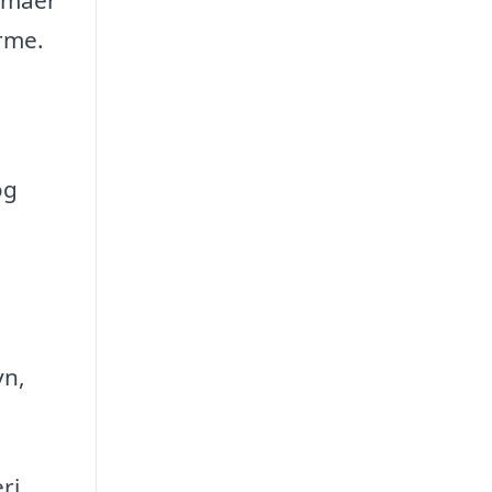
rme.
og
yn,
ri.