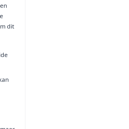
 en
ke
om dit
ide
 kan
irmaer