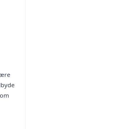
være
ilbyde
t om