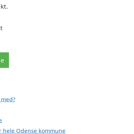
kt.
t
de
e med?
e
ller hele Odense kommune