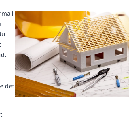
rma i
i
du
t
ud.
de det
t