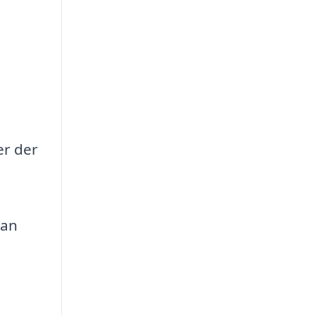
er der
kan