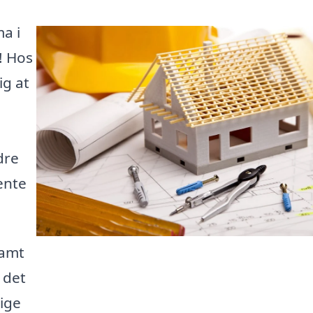
ma i
! Hos
ig at
dre
ente
samt
 det
tige