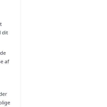
t
 dit
 de
e af
 der
olige