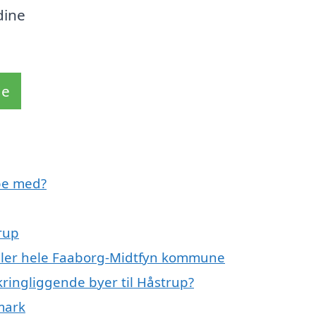
dine
de
pe med?
rup
eller hele Faaborg-Midtfyn kommune
ringliggende byer til Håstrup?
mark