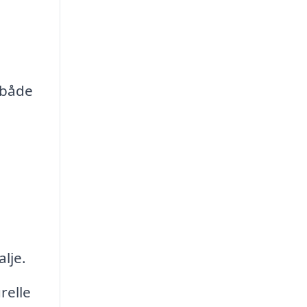
 både
lje.
relle