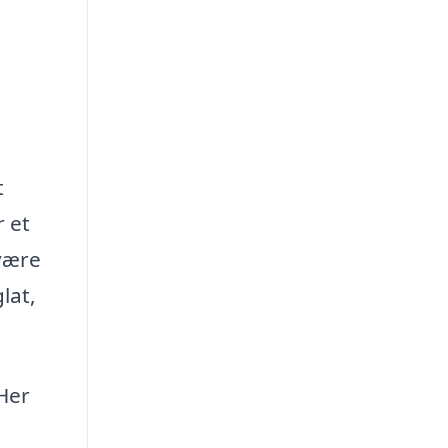
t
 et
være
lat,
 Her