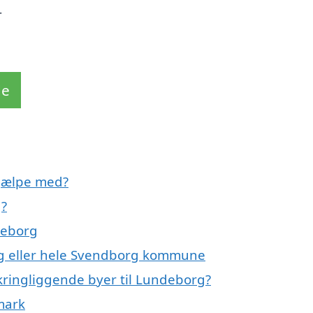
r
de
jælpe med?
g?
deborg
rg eller hele Svendborg kommune
kringliggende byer til Lundeborg?
mark