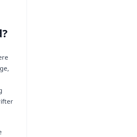
d?
ære
ge,
g
ifter
e