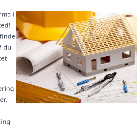
rma i
ted!
finde
å du
tet
ering
er,
ning