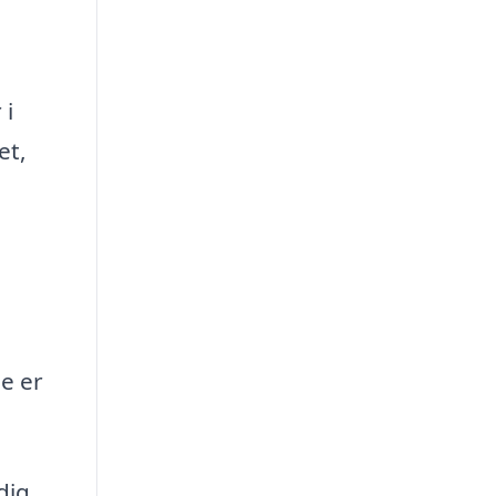
 i
et,
e er
dig