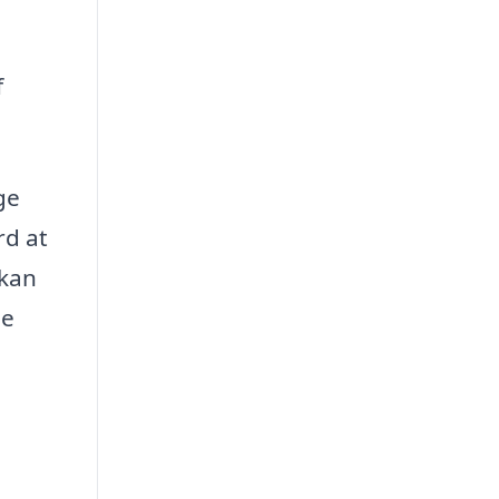
f
ge
rd at
 kan
de