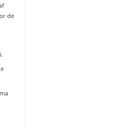
af
or de
i.
de
rma