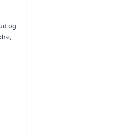
bud og
dre,