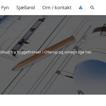
Fyn
Sjælland
Om / kontakt
tilbud fra byggefirmaer i Ollerup og omegn lige her.