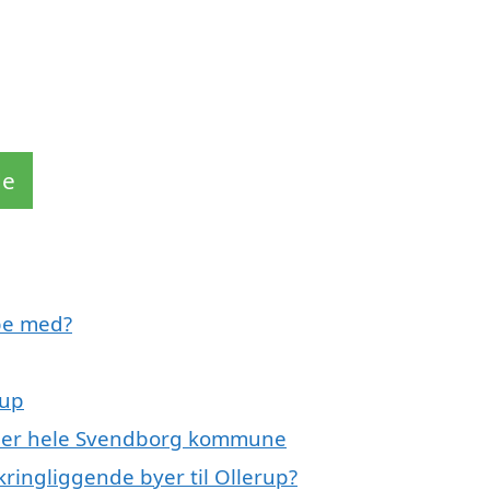
de
pe med?
rup
eller hele Svendborg kommune
kringliggende byer til Ollerup?