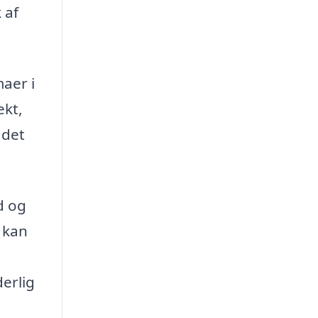
 af
maer i
ekt,
 det
d og
u kan
erlig