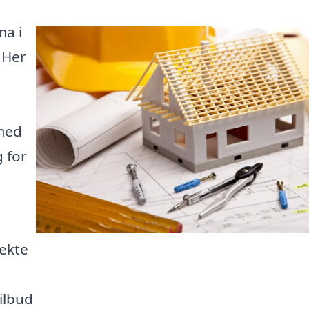
ma i
 Her
 med
 for
.
fekte
m
ilbud