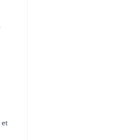
e
 et