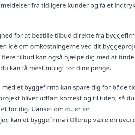
eldelser fra tidligere kunder og få et indtryk
d for at bestille tilbud direkte fra byggefir
å en idé om omkostningerne ved dit byggeproj
 flere tilbud kan også hjælpe dig med at finde
du kan få mest muligt for dine penge.
 med et byggefirma kan spare dig for både ti
projekt bliver udført korrekt og til tiden, så d
get for dig. Uanset om du er en
er, kan et byggefirma i Ollerup være en uvurd