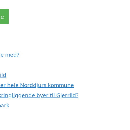
de
lpe med?
ild
eller hele Norddjurs kommune
ringliggende byer til Gjerrild?
mark