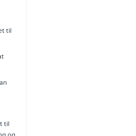
 til
at
kan
 til
ing og