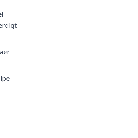
l
ærdigt
maer
ælpe