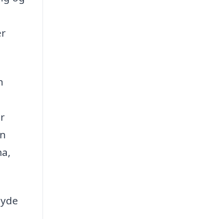
er
n
ar
en
ma,
nyde