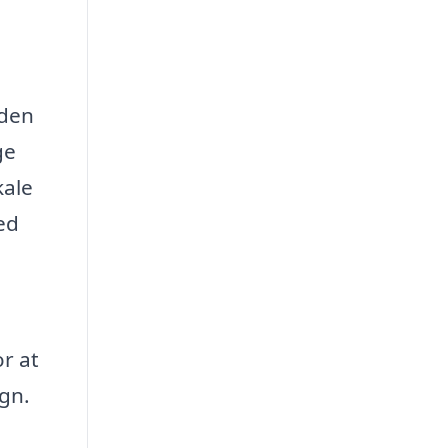
 den
ge
kale
ed
r at
egn.