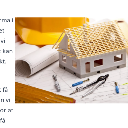
rma i
et
vi
t kan
kt.
 få
n vi
or at
få