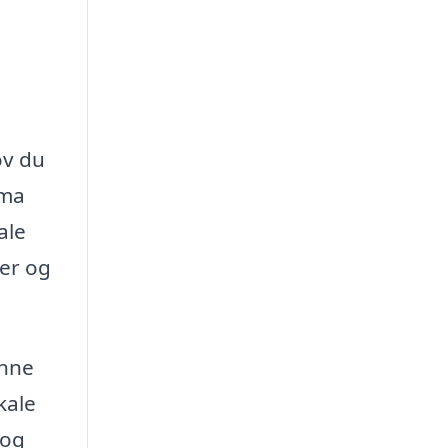
ov du
rma
ale
er og
unne
kale
 og