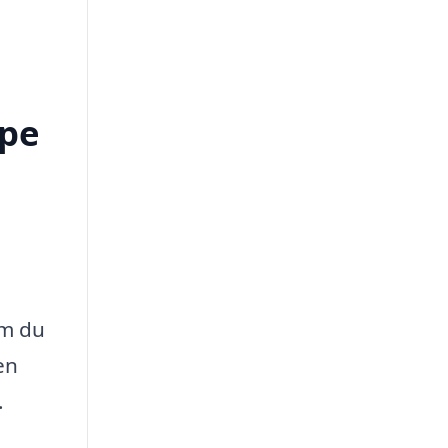
lpe
om du
en
.