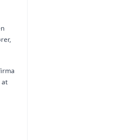
en
rer,
firma
 at