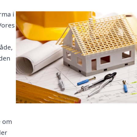
rma i
Vores
råde,
iden
e om
der