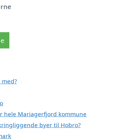
erne
de
e med?
ro
ler hele Mariagerfjord kommune
kringliggende byer til Hobro?
mark