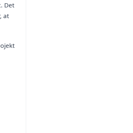
t. Det
, at
rojekt