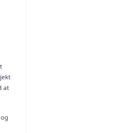
t
jekt
d at
.
 og