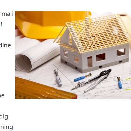
rma i
!
dine
ne
dig
sning