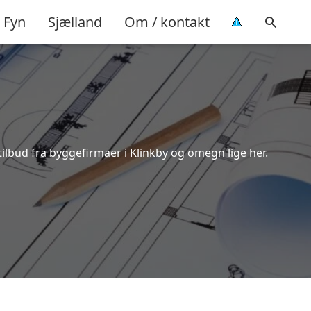
Fyn
Sjælland
Om / kontakt
tilbud fra byggefirmaer i Klinkby og omegn lige her.