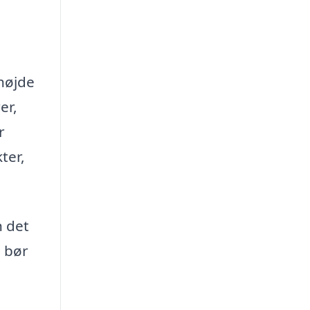
 højde
er,
r
ter,
n det
u bør