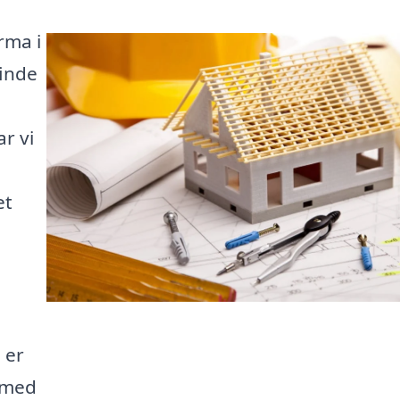
rma i
finde
r vi
et
 er
g med