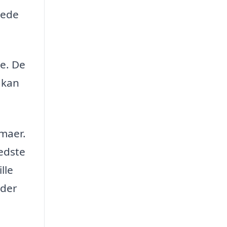
yede
se. De
 kan
rmaer.
bedste
lle
eder