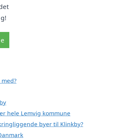
 det
ag!
de
e med?
kby
eller hele Lemvig kommune
ringliggende byer til Klinkby?
 Danmark