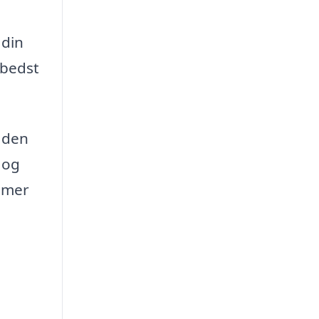
 din
 bedst
 den
 og
ømmer