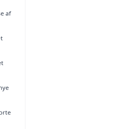
e af
t
et
nye
orte