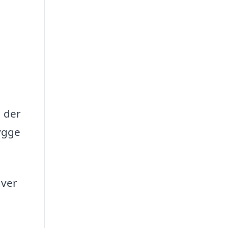
, der
ygge
aver