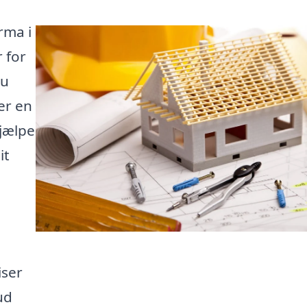
rma i
 for
du
er en
jælpe
it
iser
ud