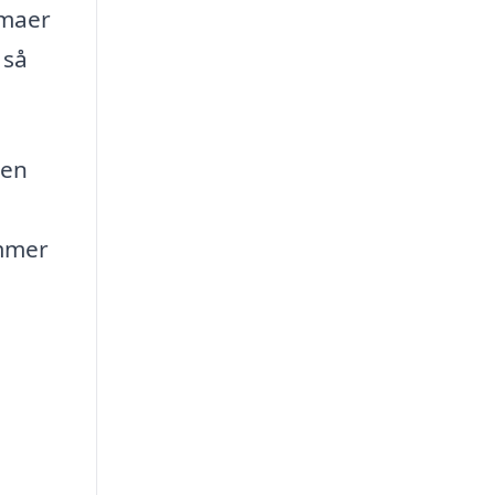
rmaer
 så
sen
ømmer