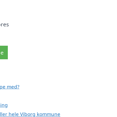
ores
de
lpe med?
ding
eller hele Viborg kommune