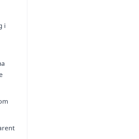
 i
ma
e
 om
arent