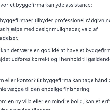
hvor et byggefirma kan yde assistance:
yggefirmaer tilbyder professionel rådgivning
 at hjælpe med designmuligheder, valg af
adelser.
an det være en god idé at have et byggefir
bejdet udføres korrekt og i henhold til gældend
em eller kontor? Et byggefirma kan tage hånd
le vægge til den endelige finishering.
en ny villa eller en mindre bolig, kan et erf
fra grunden til taget.