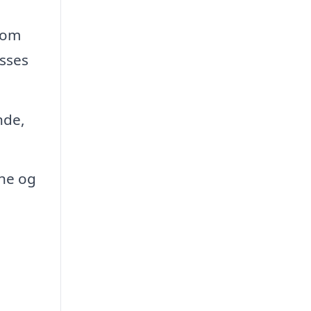
som
asses
nde,
ne og
e