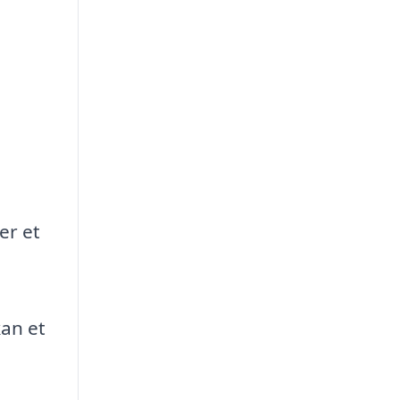
er et
kan et