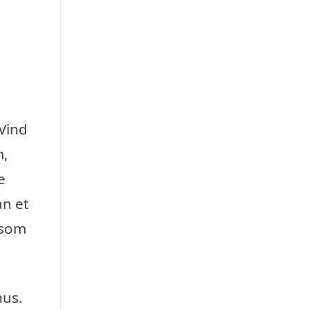
 Vind
m,
e
an et
 som
hus.