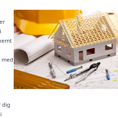
er
i
 nemt
ig med
r dig
i