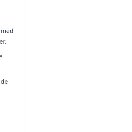
e med
er.
e
nde