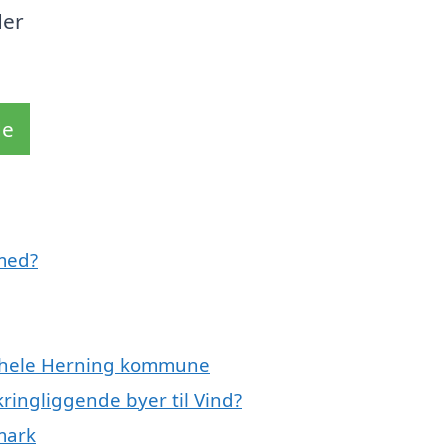
der
de
med?
er hele Herning kommune
ringliggende byer til Vind?
mark