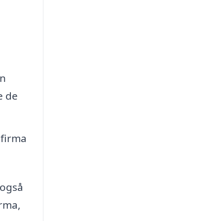
an
e de
efirma
 også
irma,