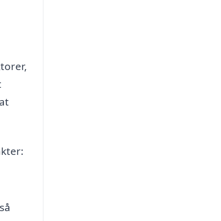
torer,
t
at
nkter:
gså