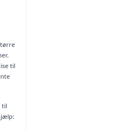
større
ner.
se til
ente
til
jælp: