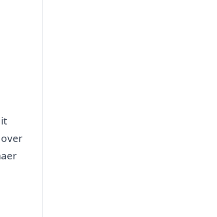
it
 over
maer