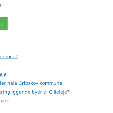
ி
de
lpe med?
eje
eller hele Gribskov kommune
ingliggende byer til Gilleleje?
mark