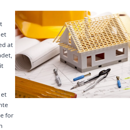
t
det
ed at
ådet,
it
 et
nte
re for
n