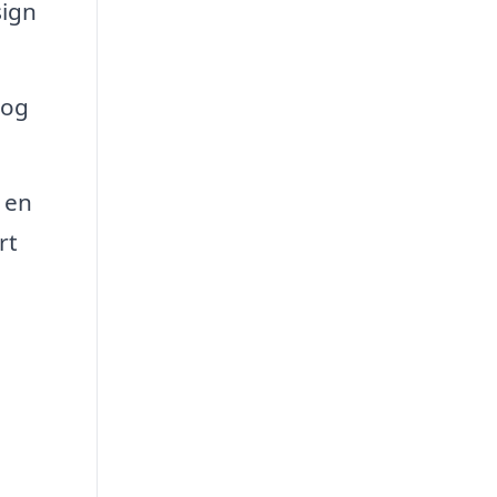
sign
 og
 en
rt