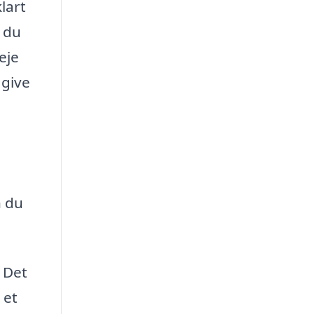
lart
s du
eje
 give
n du
. Det
 et