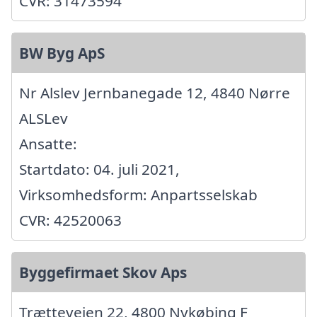
CVR: 31473594
BW Byg ApS
Nr Alslev Jernbanegade 12, 4840 Nørre
ALSLev
Ansatte:
Startdato: 04. juli 2021,
Virksomhedsform: Anpartsselskab
CVR: 42520063
Byggefirmaet Skov Aps
Trættevejen 22, 4800 Nykøbing F