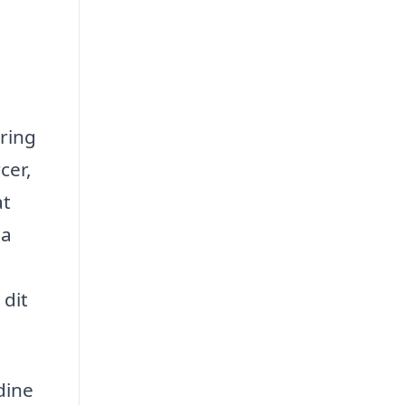
dring
cer,
at
da
 dit
dine