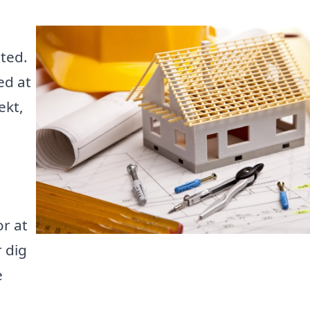
sted.
ed at
ekt,
r at
 dig
e