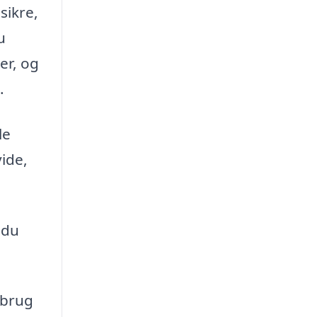
sikre,
u
er, og
.
le
vide,
 du
 brug