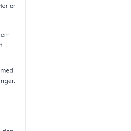
Her er
hjem
t
e med
inger.
e den