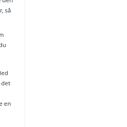
r, så
om
 du
 Med
 det
e en