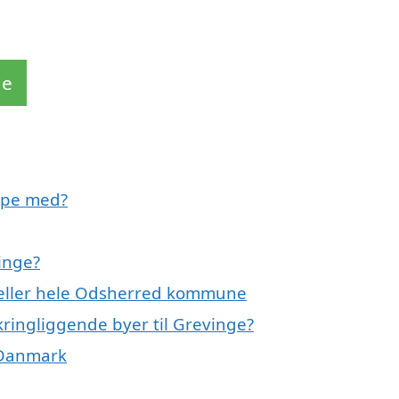
de
lpe med?
inge?
 eller hele Odsherred kommune
kringliggende byer til Grevinge?
 Danmark