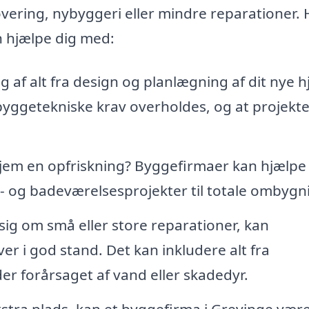
vering, nybyggeri eller mindre reparationer. 
n hjælpe dig med:
 af alt fra design og planlægning af dit nye 
le byggetekniske krav overholdes, og at projekte
it hjem en opfriskning? Byggefirmaer kan hjælp
- og badeværelsesprojekter til totale ombygn
ig om små eller store reparationer, kan
ver i god stand. Det kan inkludere alt fra
der forårsaget af vand eller skadedyr.
kstra plads, kan et byggefirma i Grevinge vær