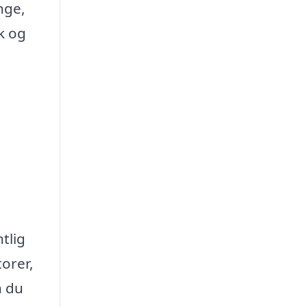
nge,
k og
tlig
orer,
n du