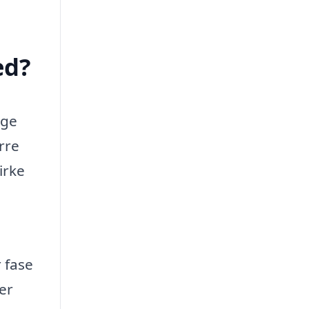
ed?
nge
rre
irke
e
 fase
er