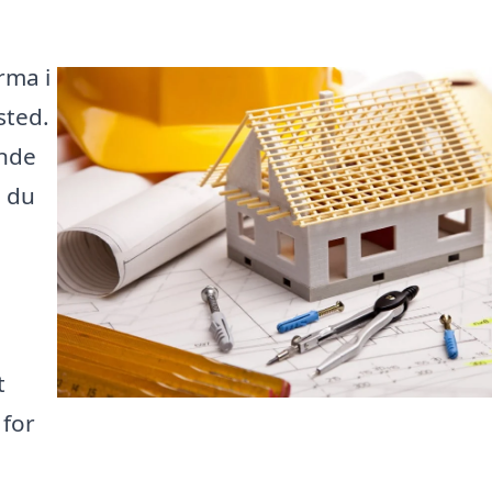
rma i
sted.
inde
å du
t
 for