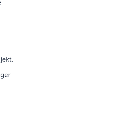
e
jekt.
nger