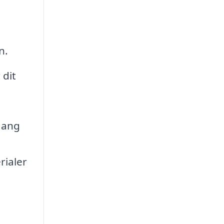
n.
 dit
gang
rialer