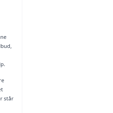
ine
lbud,
e
lp.
re
et
r står