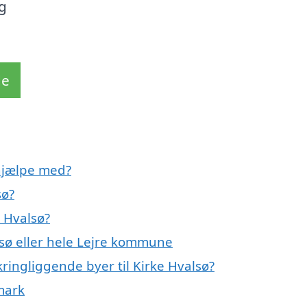
ig
de
 hjælpe med?
sø?
 Hvalsø?
lsø eller hele Lejre kommune
ringliggende byer til Kirke Hvalsø?
mark