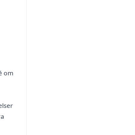
dé om
elser
ra