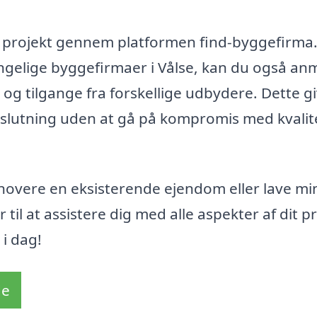
it projekt gennem platformen find-byggefirma
ængelige byggefirmaer i Vålse, kan du også a
og tilgange fra forskellige udbydere. Dette g
eslutning uden at gå på kompromis med kvali
novere en eksisterende ejendom eller lave mi
 til at assistere dig med alle aspekter af dit pr
i dag!
de