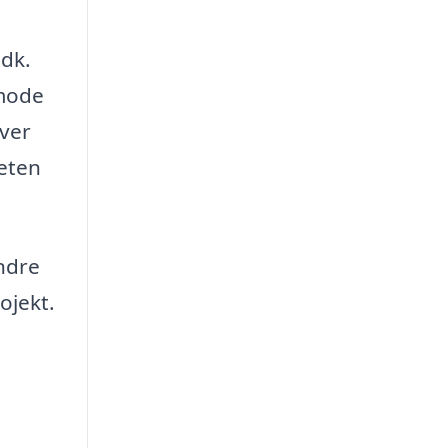
.dk.
nmode
iver
teten
ndre
ojekt.