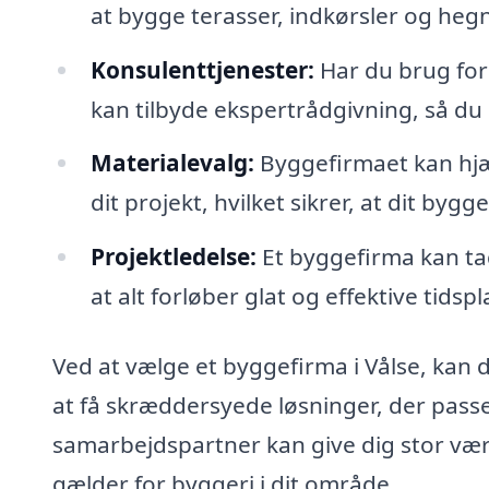
at bygge terasser, indkørsler og hegn
Konsulenttjenester:
Har du brug for
kan tilbyde ekspertrådgivning, så du
Materialevalg:
Byggefirmaet kan hjæ
dit projekt, hvilket sikrer, at dit byg
Projektledelse:
Et byggefirma kan tag
at alt forløber glat og effektive tids
Ved at vælge et byggefirma i Vålse, kan d
at få skræddersyede løsninger, der passe
samarbejdspartner kan give dig stor værd
gælder for byggeri i dit område.