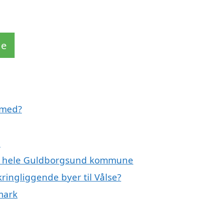
de
 med?
e
ler hele Guldborgsund kommune
ringliggende byer til Vålse?
mark