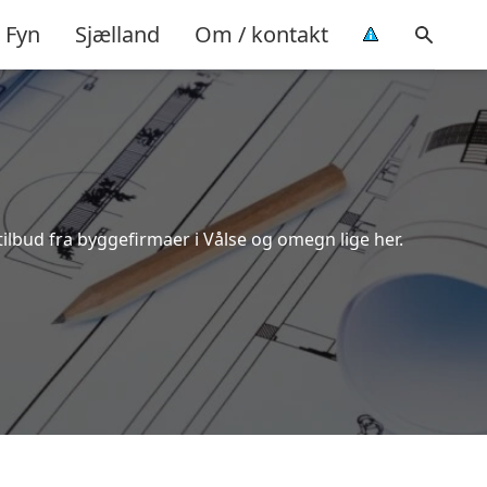
Fyn
Sjælland
Om / kontakt
tilbud fra byggefirmaer i Vålse og omegn lige her.