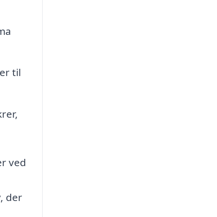
rma
r til
rer,
er ved
, der