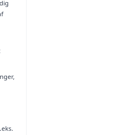
dig
af
t
nger,
.eks.