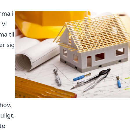
rma i
 Vi
ma til
er sig
hov.
ligt,
te