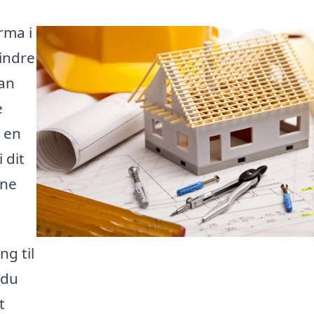
rma i
indre
kan
e
i en
 dit
gne
g til
 du
t