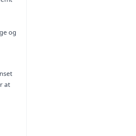
nge og
anset
r at