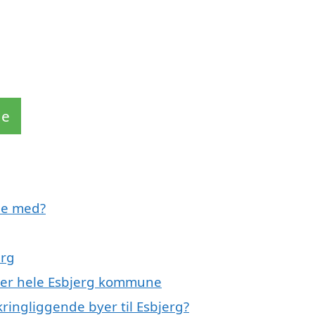
de
pe med?
erg
ller hele Esbjerg kommune
ringliggende byer til Esbjerg?