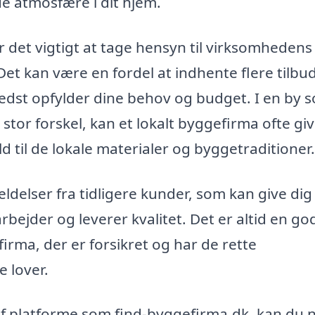
e atmosfære i dit hjem.
r det vigtigt at tage hensyn til virksomhedens
et kan være en fordel at indhente flere tilbud
 bedst opfylder dine behov og budget. I en by 
stor forskel, kan et lokalt byggefirma ofte gi
 til de lokale materialer og byggetraditioner.
elser fra tidligere kunder, som kan give dig
arbejder og leverer kvalitet. Det er altid en go
firma, der er forsikret og har de rette
e lover.
 af platforme som find-byggefirma.dk, kan du