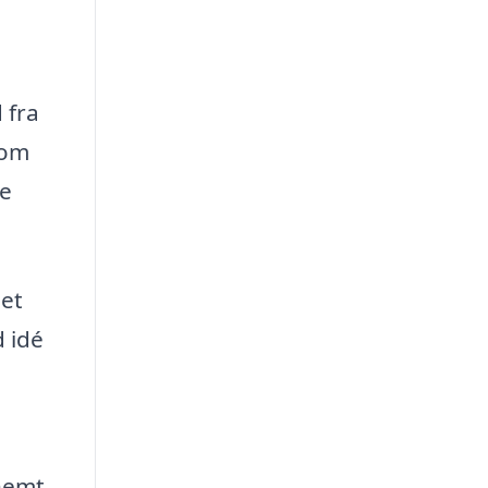
 fra
som
ve
 et
d idé
 nemt