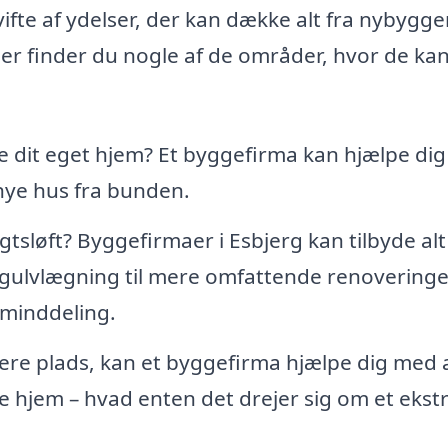
fte af ydelser, der kan dække alt fra nybyggeri
er finder du nogle af de områder, hvor de ka
dit eget hjem? Et byggefirma kan hjælpe di
nye hus fra bunden.
gtsløft? Byggefirmaer i Esbjerg kan tilbyde alt
ulvlægning til mere omfattende renoveringer
uminddeling.
ere plads, kan et byggefirma hjælpe dig med 
ende hjem – hvad enten det drejer sig om et ekst