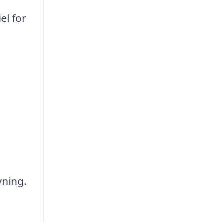
el for
vning.