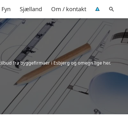
Fyn
Sjælland
Om / kontakt
tilbud fra byggefirmaer i Esbjerg og omegn lige her.