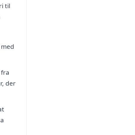
 til
n
g med
 fra
, der
at
ra