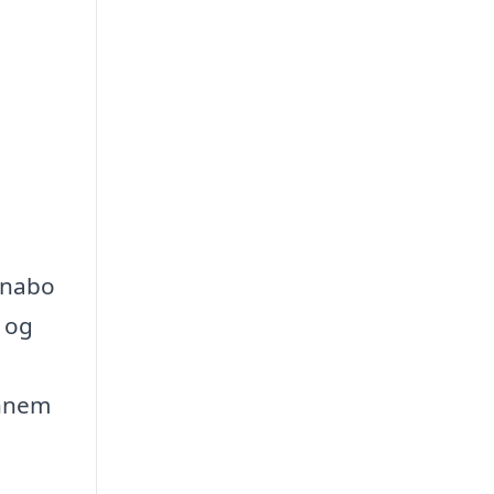
n nabo
a og
ennem