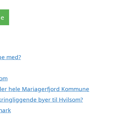
de
lpe med?
som
eller hele Mariagerfjord Kommune
ringliggende byer til Hvilsom?
mark