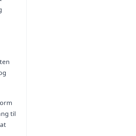
g
nten
 og
form
ng til
 at