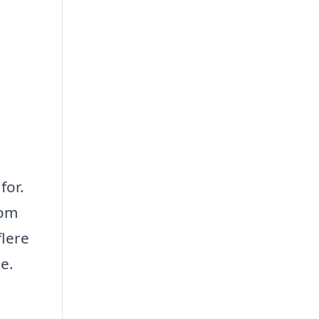
for.
som
flere
le.