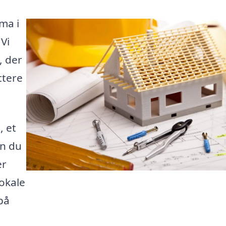
ma i
Vi
, der
ttere
, et
an du
er
lokale
på