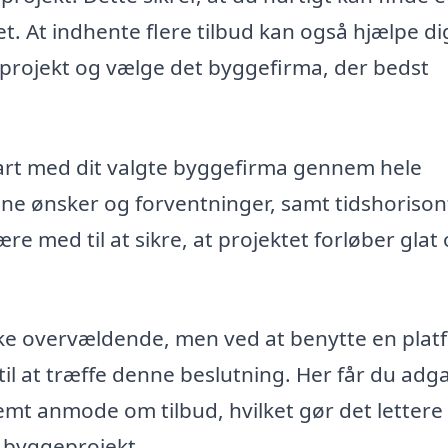
t. At indhente flere tilbud kan også hjælpe di
it projekt og vælge det byggefirma, der bedst
lart med dit valgte byggefirma gennem hele
ine ønsker og forventninger, samt tidshoriso
e med til at sikre, at projektet forløber glat
rke overvældende, men ved at benytte en plat
il at træffe denne beslutning. Her får du adga
emt anmode om tilbud, hvilket gør det lettere
t byggeprojekt.