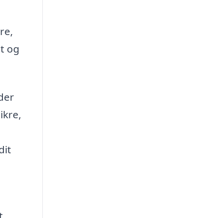
re,
t og
der
ikre,
dit
t