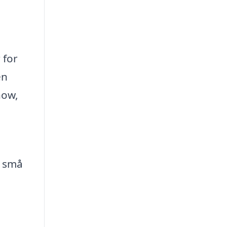
 for
en
how,
a små