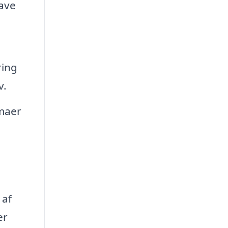
lave
ring
v.
rmaer
 af
er