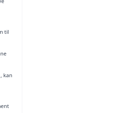
ve
 til
gne
g, kan
ment