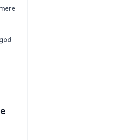
rmere
 god
xe