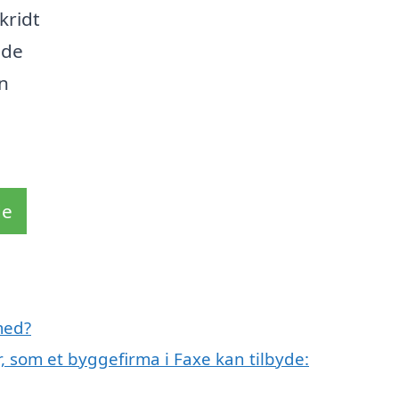
kridt
 de
n
de
med?
r, som et byggefirma i Faxe kan tilbyde: