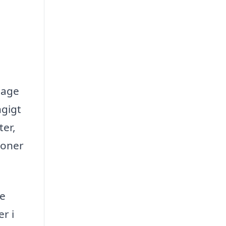
tage
ngigt
ter,
ioner
ge
r i