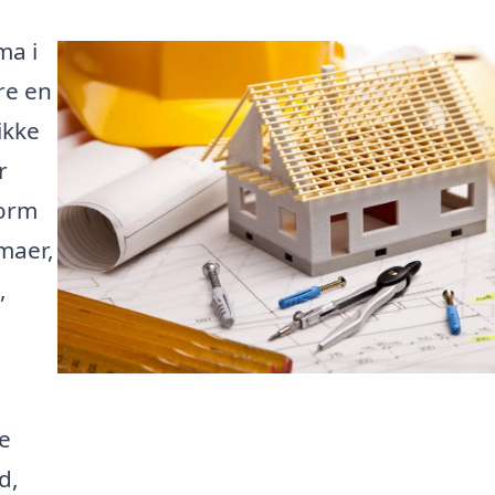
ma i
re en
ikke
r
form
rmaer,
,
e
d,