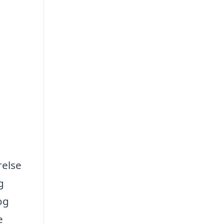
relse
g
og
e