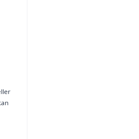
ller
kan