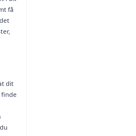
mt få
 det
ter,
t dit
 finde
n
 du