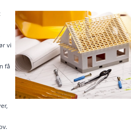
t
t
r vi
n få
er,
ov.