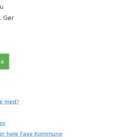
du
. Gør
de
pe med?
ev
ller hele Faxe Kommune