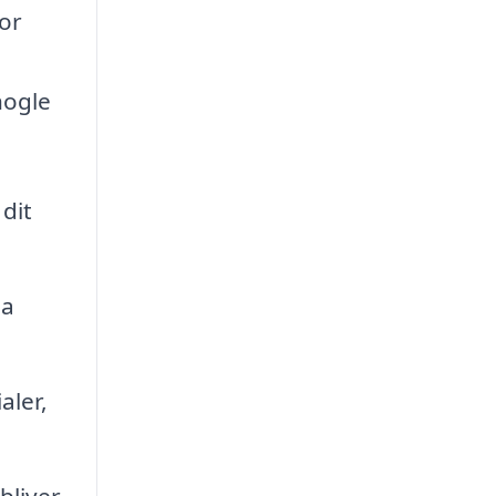
for
nogle
dit
ma
aler,
bliver