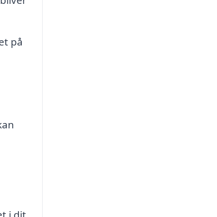
et på
kan
 i dit