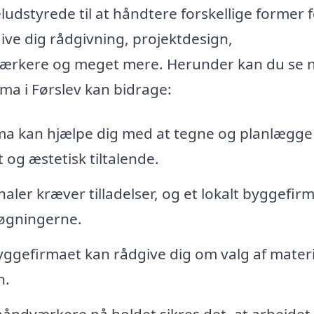
udstyrede til at håndtere forskellige former 
ve dig rådgivning, projektdesign,
ndværkere og meget mere. Herunder kan du se 
rma i Førslev kan bidrage:
ma kan hjælpe dig med at tegne og planlægge 
t og æstetisk tiltalende.
er kræver tilladelser, og et lokalt byggefir
øgningerne.
ggefirmaet kan rådgive dig om valg af materi
n.
ndværkere på holdet sikres det, at arbejdet 