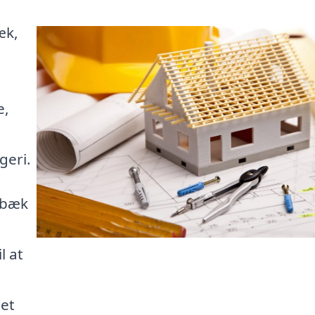
æk,
e,
geri.
bbæk
l at
det