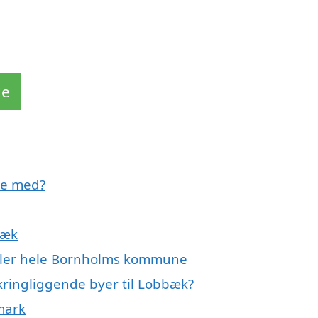
de
pe med?
bæk
eller hele Bornholms kommune
kringliggende byer til Lobbæk?
mark