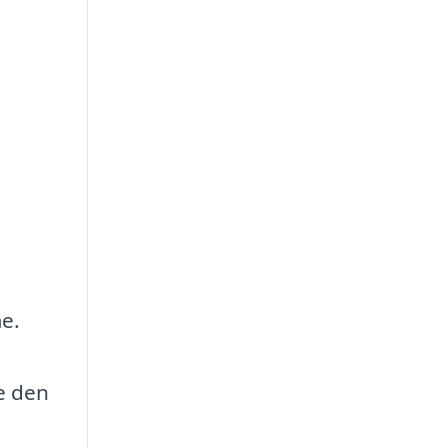
me.
e den