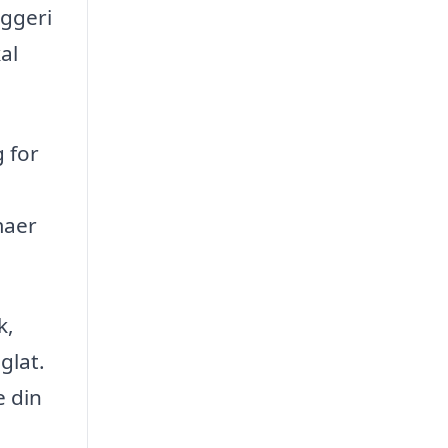
yggeri
al
 for
maer
k,
glat.
e din