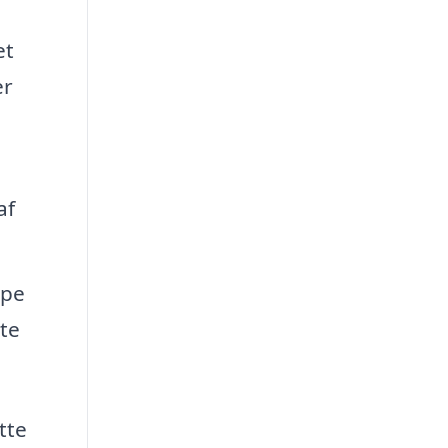
et
er
af
lpe
tte
tte