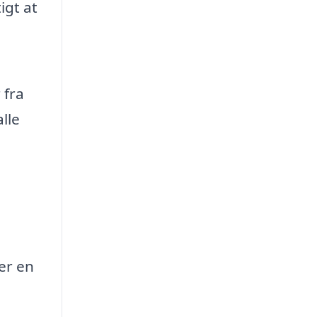
igt at
 fra
lle
er en