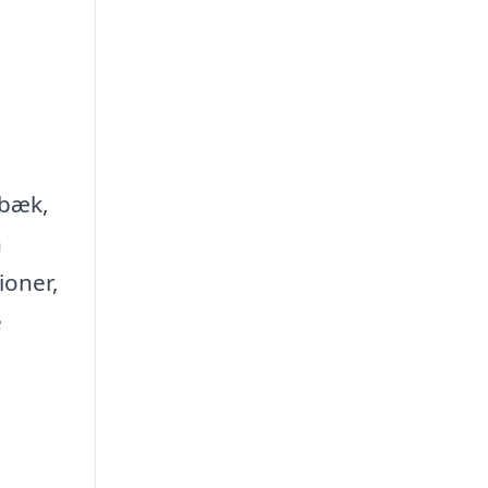
bbæk,
n
ioner,
e