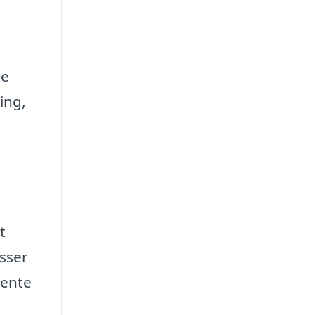
pe
ing,
t
sser
hente