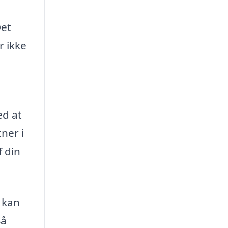
Det
r ikke
ed at
ner i
f din
 kan
Så