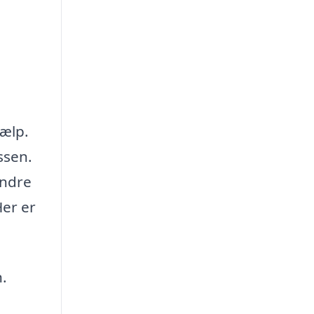
jælp.
ssen.
indre
Her er
.