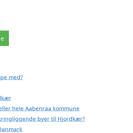
de
lpe med?
rdkær
 eller hele Aabenraa kommune
kringliggende byer til Hjordkær?
 Danmark