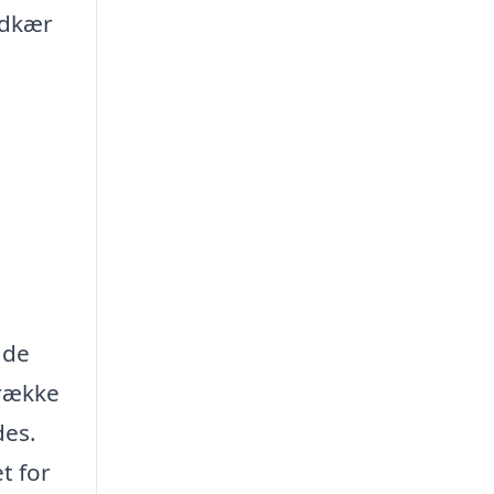
rdkær
 de
 række
des.
t for