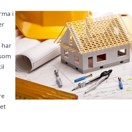
rma i
er
 har
 som
il
re
et